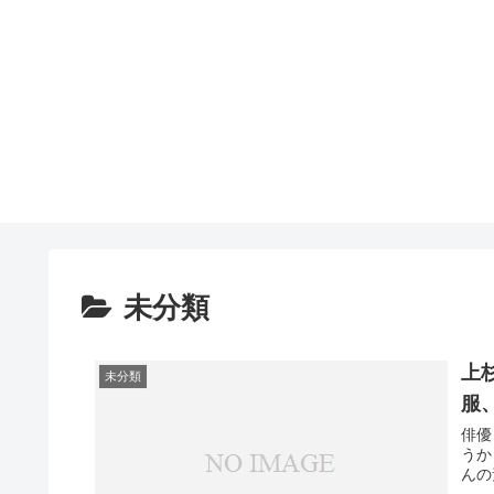
未分類
上
未分類
服
俳優
うか
んの