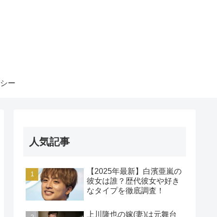
シー
人気記事
【2025年最新】白濱亜嵐の
彼女は誰？歴代彼女や好き
なタイプを徹底調査！
上川隆也の嫁(妻)は元舞台