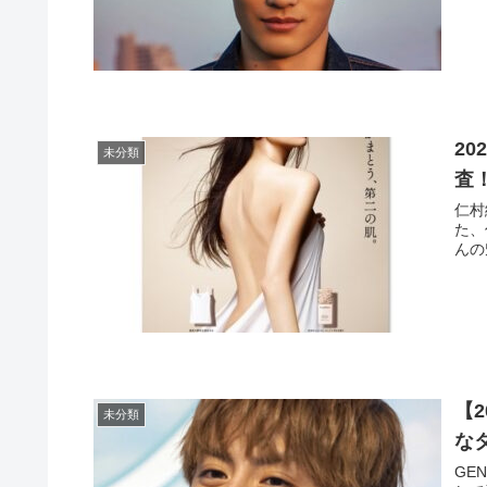
2
未分類
査
仁村
た、
んの
【
未分類
な
GE