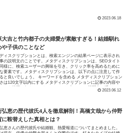
2023.06.18
原大吉と竹内都子の夫婦愛が素敵すぎる！結婚馴れ
めや子供のことなど
ディスクリプションとは、検索エンジンの結果ページに表示され
事の説明文のことです。メタディスクリプションは、SEOタイト
同様に、検索ユーザーの興味を引き、クリック率を高めるために
な要素です。メタディスクリプションは、以下の点に注意して作
ると良いでしょう。 キーワードを含める メタディスクリプション
さは120文字以内にする メタディスクリプションに記事の内容や
ットを簡潔に伝える メタディスクリプションに疑問文や呼びかけ
2023.06.12
を入れて読者の関心を高める 例えば、今回のブログ記事の場合、
ディスクリプションは以下のようになるかもしれません。 菅原大
竹内都子はどこで出会った？2人の夫婦愛が素敵すぎる結婚馴れ初
子供のことなどをご紹介します。2人が共通して好きなものや趣味
桁弘恵の歴代彼氏4人を徹底解剖！高橋文哉から仲野
見です！
賀に鞍替えした真相とは？
弘恵さんの歴代彼氏や結婚観、熱愛報道についてまとめました。
は現在、俳優の仲野太賀さんと交際中です。好きなタイプや結婚