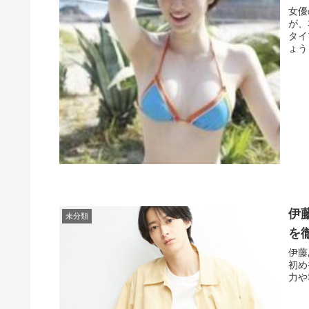
女優
が、
タイ
ょう
伊
未分類
を
伊藤
初め
力や