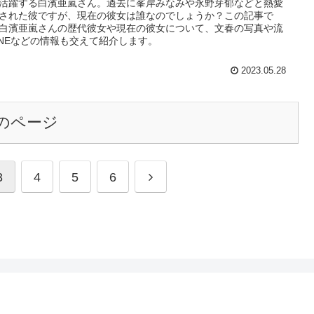
活躍する白濱亜嵐さん。過去に峯岸みなみや永野芽郁などと熱愛
された彼ですが、現在の彼女は誰なのでしょうか？この記事で
白濱亜嵐さんの歴代彼女や現在の彼女について、文春の写真や流
INEなどの情報も交えて紹介します。
2023.05.28
のページ
3
4
5
6