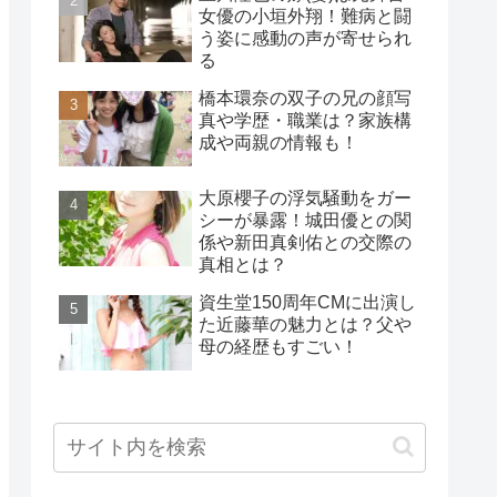
女優の小垣外翔！難病と闘
う姿に感動の声が寄せられ
る
橋本環奈の双子の兄の顔写
真や学歴・職業は？家族構
成や両親の情報も！
大原櫻子の浮気騒動をガー
シーが暴露！城田優との関
係や新田真剣佑との交際の
真相とは？
資生堂150周年CMに出演し
た近藤華の魅力とは？父や
母の経歴もすごい！