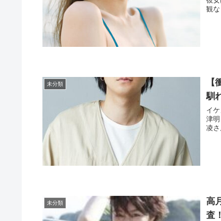
観な
【
未分類
馴
イケ
津明
凌さ
高
未分類
査