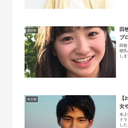
田
未分類
プ
田牧
彼氏
しま
【
未分類
女
水上
ドラ
した