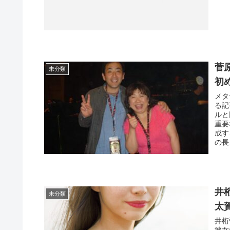
菅
未分類
初
メタ
る記
ルと
重要
成す
の長
メリ
など
メタ
吉と
めや
井
未分類
も必
太
井桁
彼女