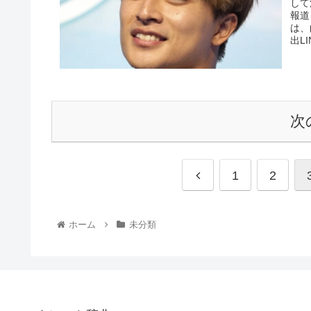
して
報道
は、
出L
次
1
2
ホーム
未分類