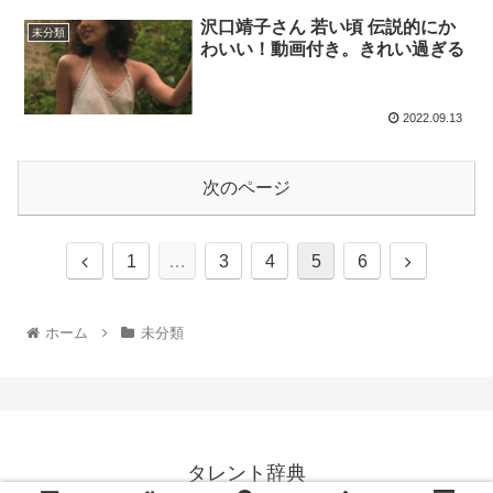
沢口靖子さん 若い頃 伝説的にか
未分類
わいい！動画付き。きれい過ぎる
2022.09.13
次のページ
1
…
3
4
5
6
ホーム
未分類
タレント辞典