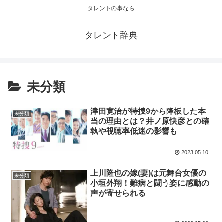
タレントの事なら
タレント辞典
未分類
津田寛治が特捜9から降板した本
未分類
当の理由とは？井ノ原快彦との確
執や視聴率低迷の影響も
2023.05.10
上川隆也の嫁(妻)は元舞台女優の
未分類
小垣外翔！難病と闘う姿に感動の
声が寄せられる