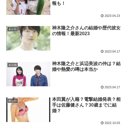
報も！
2023.04.23
神木隆之介さんの結婚や歴代彼女
未分類
の情報！最新2023
2023.04.17
神木隆之介と浜辺美波の仲は？結
未分類
婚や熱愛の噂は本当か
2023.04.17
本田翼が入籍？電撃結婚発表？相
未分類
手は佐藤健さん？30歳までに結
婚？
2022.10.03