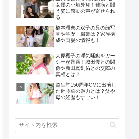
女優の小垣外翔！難病と闘
う姿に感動の声が寄せられ
る
橋本環奈の双子の兄の顔写
真や学歴・職業は？家族構
成や両親の情報も！
大原櫻子の浮気騒動をガー
シーが暴露！城田優との関
係や新田真剣佑との交際の
真相とは？
資生堂150周年CMに出演し
た近藤華の魅力とは？父や
母の経歴もすごい！