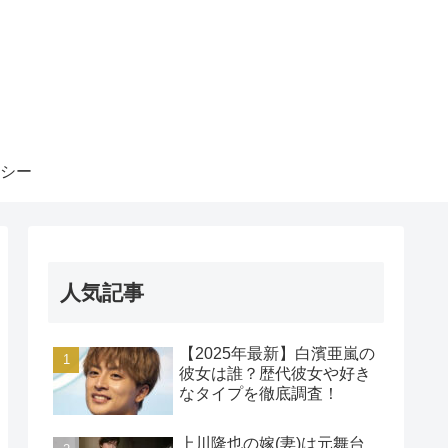
シー
人気記事
【2025年最新】白濱亜嵐の
彼女は誰？歴代彼女や好き
なタイプを徹底調査！
上川隆也の嫁(妻)は元舞台