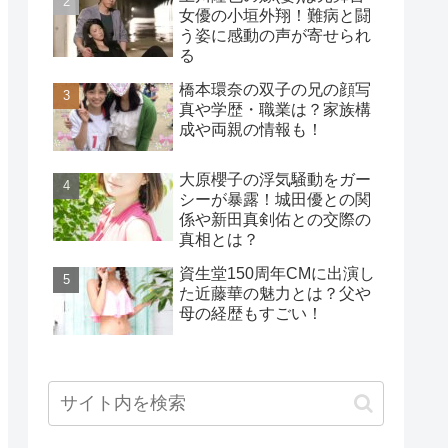
女優の小垣外翔！難病と闘
う姿に感動の声が寄せられ
る
橋本環奈の双子の兄の顔写
真や学歴・職業は？家族構
成や両親の情報も！
大原櫻子の浮気騒動をガー
シーが暴露！城田優との関
係や新田真剣佑との交際の
真相とは？
資生堂150周年CMに出演し
た近藤華の魅力とは？父や
母の経歴もすごい！