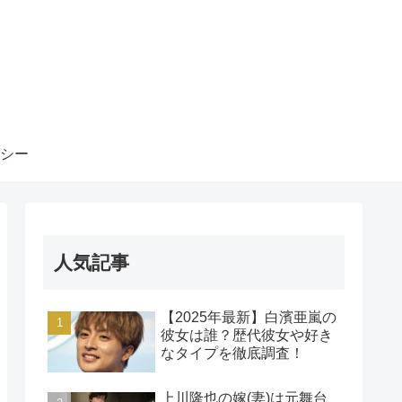
シー
人気記事
【2025年最新】白濱亜嵐の
彼女は誰？歴代彼女や好き
なタイプを徹底調査！
上川隆也の嫁(妻)は元舞台